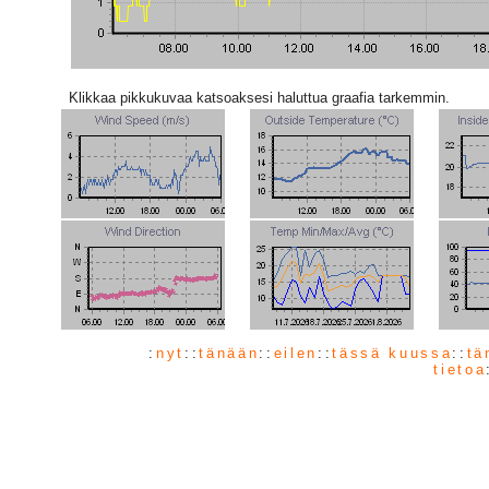
Klikkaa pikkukuvaa katsoaksesi haluttua graafia tarkemmin.
:
nyt
::
tänään
::
eilen
::
tässä kuussa
::
tä
tietoa