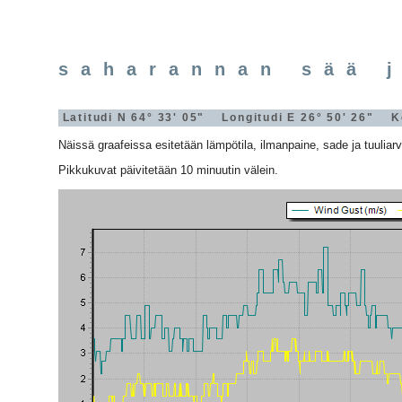
saharannan sää 
Latitudi N 64° 33' 05" Longitudi E 26° 50' 26" 
Näissä graafeissa esitetään lämpötila, ilmanpaine, sade ja tuuliarvo
Pikkukuvat päivitetään 10 minuutin välein.